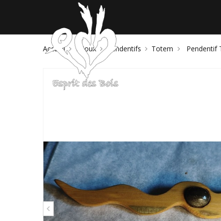
Accueil
Bijoux
Pendentifs
Totem
Pendentif
BIJOUX
OBJET