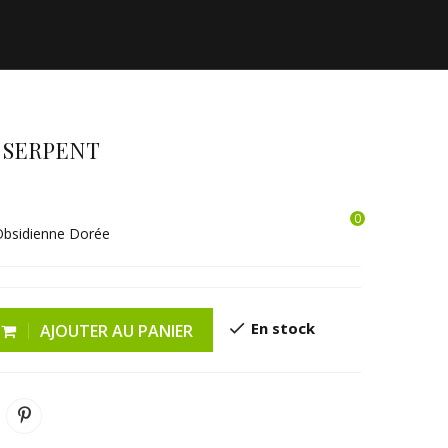
 SERPENT
0
SHOWROOM
ESPRIT DES BOIS
Obsidienne Dorée
check
En stock
AJOUTER AU PANIER