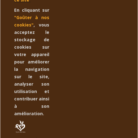
nous contacter:
Email
Le bois utilisé est prélevé localement et
En cliquant sur
lors de nos balades. Nos créations sont enduites à l'huile de Lin
"Goûter à nos
biologique.
cookies"
, vous
acceptez le
stockage de
CONTACTEZ NOUS
expand_more
cookies sur
votre appareil
YOUR ACCOUNT
expand_more
pour améliorer
la navigation
ESPRIT DES BOIS
expand_more
sur le site,
analyser son
NEWSLETTER
expand_more
utilisation et
contribuer ainsi
à son
amélioration.
Suivez nous :
Copyright 2022
Esprit des Bois
Marque déposée à l'INPI sous
le n° 224855826