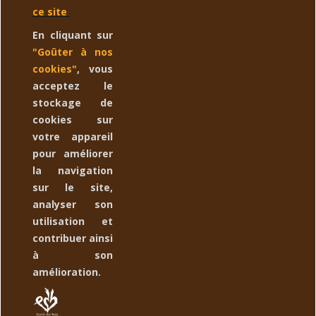
Esprit des Bois réalise vos désirs sur mesure ! N'hésitez-pas à
ce site
nous contacter:
Email
Le bois utilisé est prélevé localement et
En cliquant sur
lors de nos balades. Nos créations sont enduites à l'huile de Lin
"Goûter à nos
biologique.
cookies"
, vous
acceptez le
stockage de
CONTACTEZ NOUS
expand_more
cookies sur
votre appareil
YOUR ACCOUNT
expand_more
pour améliorer
la navigation
ESPRIT DES BOIS
expand_more
sur le site,
analyser son
NEWSLETTER
expand_more
utilisation et
contribuer ainsi
à son
amélioration.
Suivez nous :
Copyright 2022
Esprit des Bois
Marque déposée à l'INPI sous