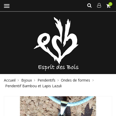
0
menu
Accueil
Bijoux
Pendentifs
Ondes de formes
Pendentif Bambou et Lapis Lazuli