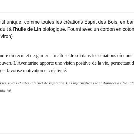
T
if unique, comme toutes les créations Esprit des Bois, en ba
uit à l'
huile de Lin
biologique. Fourni avec un cordon en coton c
viron)
ndre du recul et de garder la maîtrise de soi dans les situations où nou
it ouvert. L'Aventurine apporte une vision positive de la vie, permettant
g et
favorise motivation
et créativité.
rses, livres et sites Internet de référence. Ces informations sont données à titre inf
abilité.