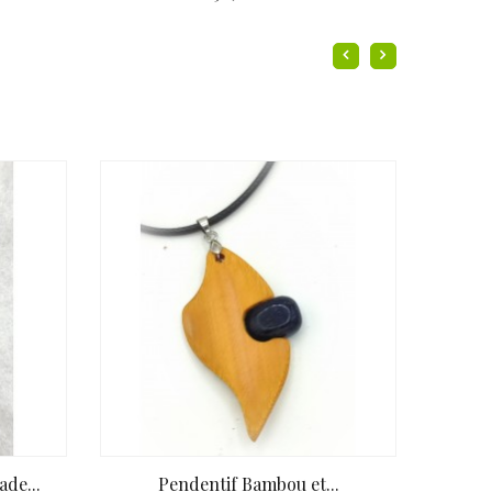
de...
Pendentif Bambou et...
Pen