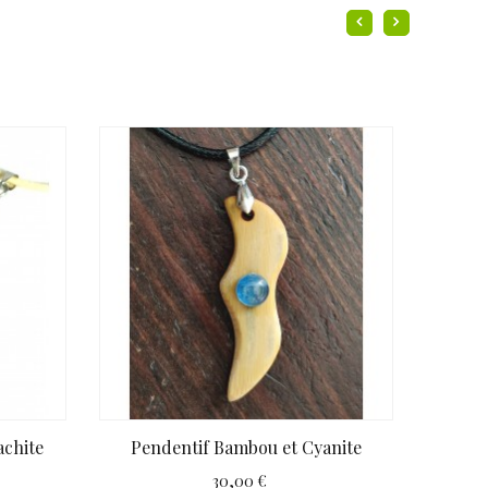
achite
Pendentif Bambou et Cyanite
Pe
30,00 €