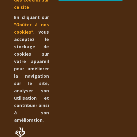
Esprit des Bois réalise vos désirs sur mesure ! N'hésitez-pas à
ce site
nous contacter:
Email
Le bois utilisé est prélevé localement et
En cliquant sur
lors de nos balades. Nos créations sont enduites à l'huile de Lin
"Goûter à nos
biologique.
cookies"
, vous
acceptez le
stockage de
CONTACTEZ NOUS
expand_more
cookies sur
votre appareil
YOUR ACCOUNT
expand_more
pour améliorer
la navigation
ESPRIT DES BOIS
expand_more
sur le site,
analyser son
NEWSLETTER
expand_more
utilisation et
contribuer ainsi
à son
amélioration.
Suivez nous :
Copyright 2022
Esprit des Bois
Marque déposée à l'INPI sous